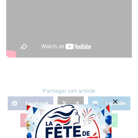
Partager cet article
Facebook
X
LinkedIn
Pinterest
WhatsApp