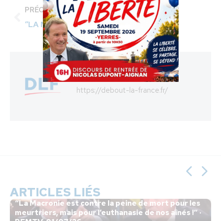
PRÉCÉDENT
“LA MACRONIE EST CONTRE LA PEINE DE MORT POUR LES MEURTRIERS, MAIS POUR L’EUTHANASIE DE NOS AÎNÉS !” · BFMTV, 01/07/26
PRESSE NDA
https://debout-la-france.fr/
ARTICLES LIÉS
“La Macronie est contre la peine de mort pour les
meurtriers, mais pour l’euthanasie de nos aînés !” ·