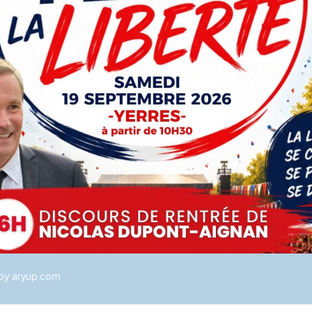
LIENS UTILES
PROJET
ACTUALITÉS
NDA
CONTACT
 by aryup.com