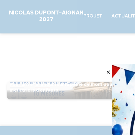
NICOLAS DUPONT-AIGNAN
PROJET
ACTUALI
2027
Pour un référendum sur la peine de mort pour les
meurtriers d’enfants