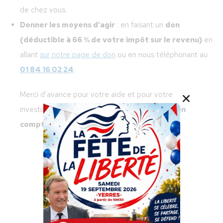
de chez vous.
Donner les moyens d’agir
: en faisant un
don
(déductible à 66 % de votre impôt sur le revenu)
en
allant
sur notre page de don
ou en nous téléphonant au
01 84 16 02 24
.
Merci d’avance pour votre aide et pour votre
investissement dans ce combat.
Chaque action
compte et portera à terme ses fruits.
JE DONNE
J’ADHÈRE
J’AIDE