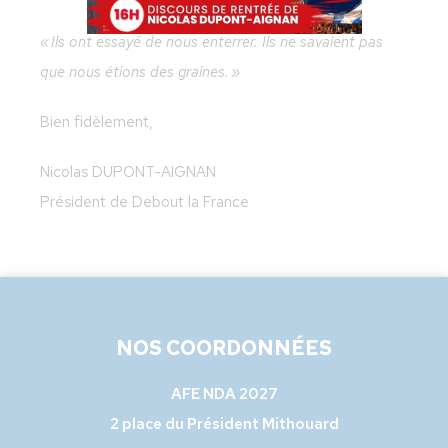
« Ils ont essayé de nous enterrer. Ils ne savaient pas
que nous étions des graines. »
Bien fidèlement,
Nicolas DUPONT-AIGNAN
Président de Debout la France
NOS COORDONNÉES
AFE NDA 2027
2 place du Président Mithouard